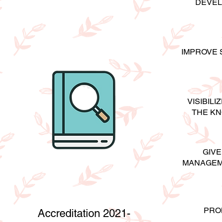
DEVEL
IMPROVE 
VISIBIL
THE KN
GIV
MANAGEME
PRO
Accreditation 2021-